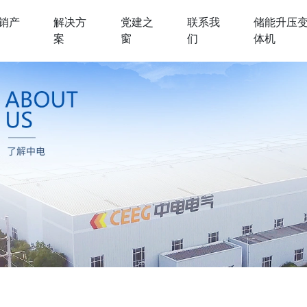
销产
解决方
党建之
联系我
储能升压
案
窗
们
体机
加入中电
储能系统
电力物联网
工商业储能系统
智能硬件
户用储能系统
集装箱储能系统
储能电池