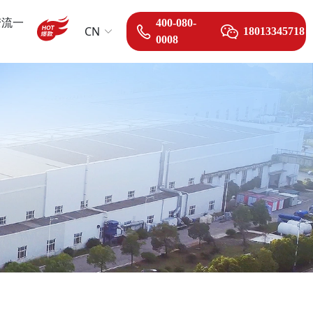
变流一
400-080-
CN
18013345718
0008