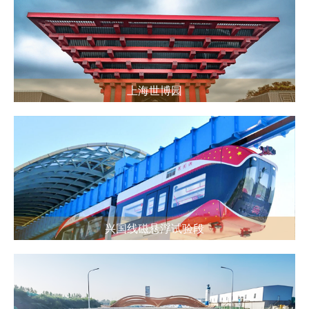
上海世博园
兴国线磁悬浮试验段