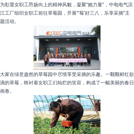
为彰显女职工昂扬向上的精神风貌，凝聚“她力量”，中电电气滨
江工厂组织女职工前往草莓园，开展“‘莓’好三八，乐享采摘”主
题活动。
大家在绿意盎然的草莓园中尽情享受采摘的乐趣。一颗颗鲜红欲
滴的草莓，映衬着女职工们灿烂的笑容，构成了一幅美丽的春日
画卷。