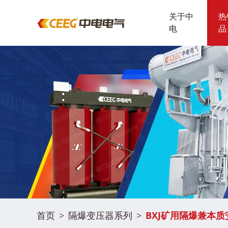
关于中
热
电
品
中电简介
变压器
数算中心
中电项目
轨道交通
智能一体化电源
中电文化
煤矿矿山
中电概况
干式变压器系列
全球足迹
一体化电力模组电靓毕方
企业文化
闪充基建
储能行业
能源石化
中电荣誉
油浸式变压器系列
经典项目
社会责任
制氢行业
公路隧桥
公共建筑
发展历程
箱式变电站系列
数说中电
隔爆变压器系列
首页
隔爆变压器系列
BXJ矿用隔爆兼本
合作伙伴
开关柜系列