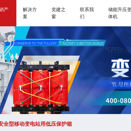
销产
解决方
党建之
联系我
储能升压
案
窗
们
体机
加入中电
储能系统
电力物联网
工商业储能系统
智能硬件
户用储能系统
集装箱储能系统
储能电池
质安全型移动变电站用低压保护箱