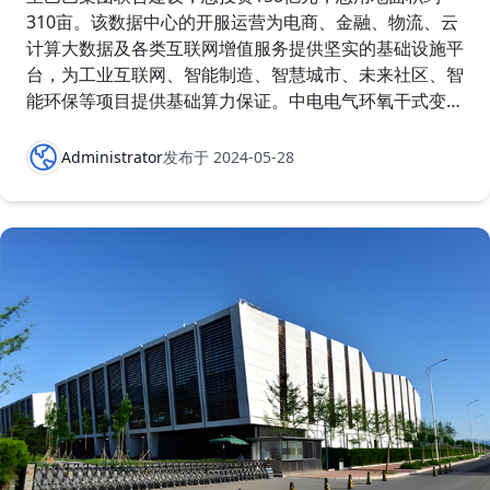
310亩。该数据中心的开服运营为电商、金融、物流、云
计算大数据及各类互联网增值服务提供坚实的基础设施平
台，为工业互联网、智能制造、智慧城市、未来社区、智
能环保等项目提供基础算力保证。中电电气环氧干式变压
器为数据中心提供动力。
Administrator
发布于 2024-05-28