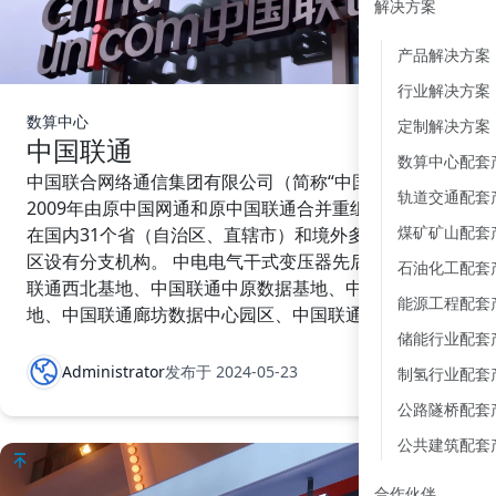
解决方案
产品解决方案
行业解决方案
数算中心
定制解决方案
中国联通
数算中心配套
中国联合网络通信集团有限公司（简称“中国联通”）于
轨道交通配套
2009年由原中国网通和原中国联通合并重组而成，公司
煤矿矿山配套
在国内31个省（自治区、直辖市）和境外多个国家和地
区设有分支机构。 中电电气干式变压器先后应用于中国
石油化工配套
联通西北基地、中国联通中原数据基地、中国联通华北基
能源工程配套
地、中国联通廊坊数据中心园区、中国联通黑龙江数据中
储能行业配套
心等多个项目，产品以非晶合金干式变压器为主。
Administrator
发布于 2024-05-23
制氢行业配套
公路隧桥配套
公共建筑配套
合作伙伴