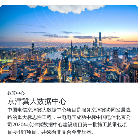
数算中心
京津冀大数据中心
中国电信京津冀大数据中心项目是服务京津冀协同发展战
略的重大标志性工程，中电电气成功中标中国电信北京公
司2020年京津冀数据中心建设项目第一批施工总承包项
目-标段1项目，共68台非晶合金变压器。