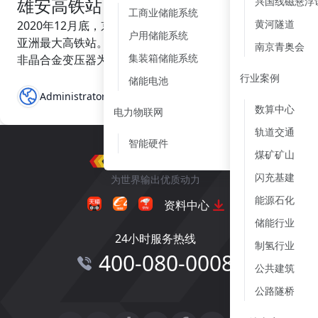
雄安高铁站
兴国线磁悬浮
工商业储能系统
7
黄河隧道
2020年12月底，京雄城际铁路雄安站将正式启用，这是
户用储能系统
3
亚洲最大高铁站。其中，中电电气中标14台2500容量的
南京青奥会
集装箱储能系统
非晶合金变压器为雄安站开通运营献力添彩。
1
行业案例
储能电池
4
Administrator
发布于 2024-05-05
数算中心
电力物联网
6
轨道交通
智能硬件
6
煤矿矿山
闪充基建
为世界输出优质动力
能源石化
资料中心
储能行业
24小时服务热线
制氢行业
400-080-0008
公共建筑
公路隧桥