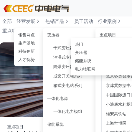
全部
经营发展
热销产品
员工活动
行业案例
重点项目
党建之窗
新闻资讯
热销产品
默认分类
销售网点
变压器
重点项目
0
43
生产基地
0
热门
干式变压器系列
长安街亮化
13
科技创新
0
变压器
油浸式变压器系列
城市副中心
10
人才优势
0
储能系统
隔爆变压器系列
奥运体育馆
4
电力物联网
成套开关柜系列
北京冬奥会场
7
箱式变电站系列
京津冀数据中
7
中国国际进口
一体化电源
1
小浪底水利枢
一体化电力模组
1
雄安高铁站
上海世博园
储能系统
14
重点项目